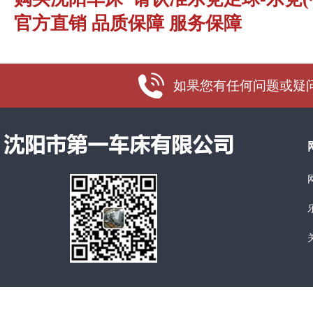
官方直销 品质保障 服务保障
如果您有任何问题或疑问，