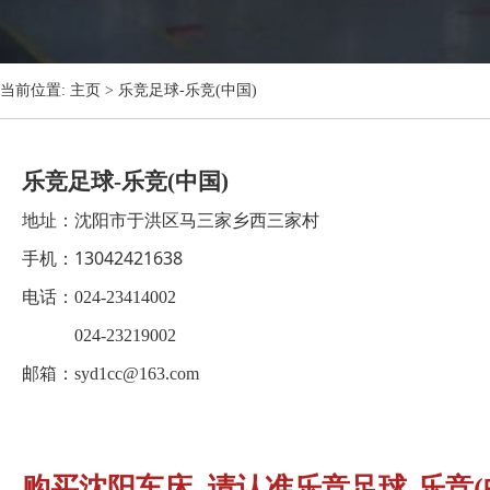
当前位置:
主页
>
乐竞足球-乐竞(中国)
乐竞足球-乐竞(中国)
地址：沈阳市于洪区马三家乡西三家村
13042421638
手机：
电话：024-23414002
024-23219002
邮箱：syd1cc@163.com
购买沈阳车床 请认准乐竞足球-乐竞(