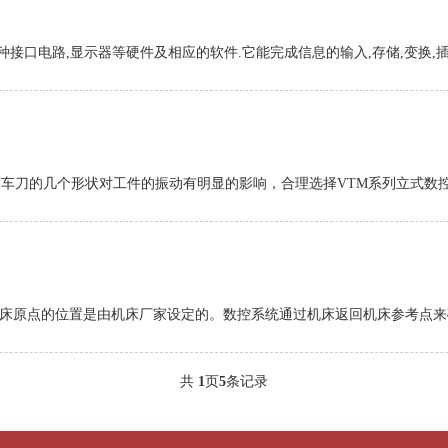
种接口电路,显示器等硬件及相应的软件.它能完成信息的输入,存储,变换,插
，车刀的几个形状对工件的振动有明显的影响，合理选择VTM系列立式数控
机床原点的位置是由机床厂家设定的。数控系统通过机床返回机床参考点来确
共
1
页
5
条记录