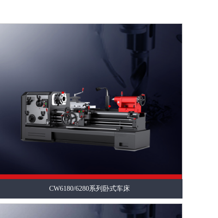
CW6180/6280系列卧式车床