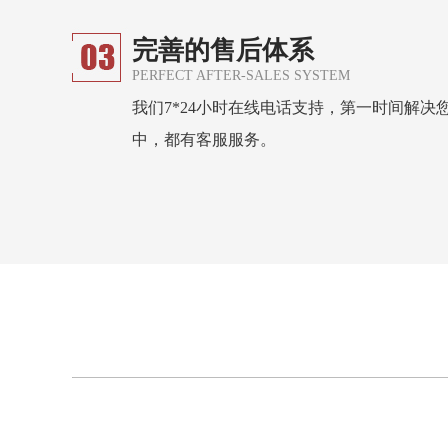
完善的售后体系
PERFECT AFTER-SALES SYSTEM
我们7*24小时在线电话支持，第一时间解
中，都有客服服务。