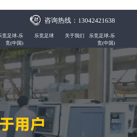
咨询热线：13042421638
乐竞足球-乐
乐竞足球
关于我们
乐竞足球-乐
竞(中国)
竞(中国)